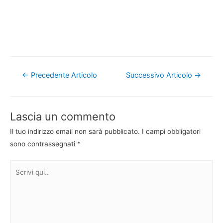
Navigazione
←
Precedente Articolo
Successivo Articolo
→
articoli
Lascia un commento
Il tuo indirizzo email non sarà pubblicato.
I campi obbligatori
sono contrassegnati
*
Scrivi
qui..