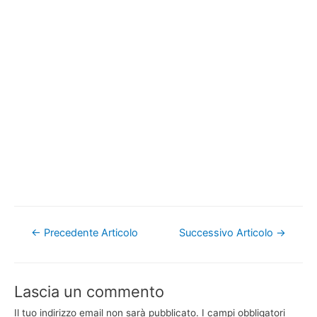
Navigazione
←
Precedente Articolo
Successivo Articolo
→
articoli
Lascia un commento
Il tuo indirizzo email non sarà pubblicato.
I campi obbligatori