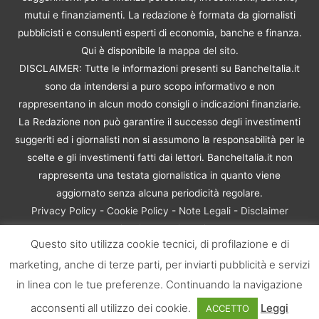
mutui e finanziamenti. La redazione è formata da giornalisti
pubblicisti e consulenti esperti di economia, banche e finanza.
Qui è disponibile la
mappa del sito
.
DISCLAIMER: Tutte le informazioni presenti su BancheItalia.it
sono da intendersi a puro scopo informativo e non
rappresentano in alcun modo consigli o indicazioni finanziarie.
La Redazione non può garantire il successo degli investimenti
suggeriti ed i giornalisti non si assumono la responsabilità per le
scelte e gli investimenti fatti dai lettori. BancheItalia.it non
rappresenta una testata giornalistica in quanto viene
aggiornato senza alcuna periodicità regolare.
Privacy Policy
-
Cookie Policy
-
Note Legali
-
Disclaimer
Rischio Investimenti
Questo sito utilizza cookie tecnici, di profilazione e di
BancheItalia.it Copyright © 2021. Tutti i diritti sono riservati. |
marketing, anche di terze parti, per inviarti pubblicità e servizi
P.IVA 10673901004 | Contenuti di proprietà di BancheItalia.it:
non sono riproducibili, neanche parzialmente, senza esplicita
in linea con le tue preferenze. Continuando la navigazione
autorizzazione
acconsenti all utilizzo dei cookie.
Leggi
ACCETTO