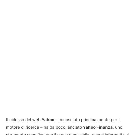
Il colosso del web
Yahoo
– conosciuto principalmente per il
motore di ricerca – ha da poco lanciato
Yahoo Finanza
, uno
strumento specifico con il quale è possibile tenersi informati sul