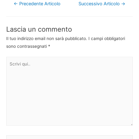
Navigazione
←
Precedente Articolo
Successivo Articolo
→
articoli
Lascia un commento
Il tuo indirizzo email non sarà pubblicato.
I campi obbligatori
sono contrassegnati
*
Scrivi
qui..
Nome*