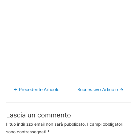
Navigazione
←
Precedente Articolo
Successivo Articolo
→
articoli
Lascia un commento
Il tuo indirizzo email non sarà pubblicato.
I campi obbligatori
sono contrassegnati
*