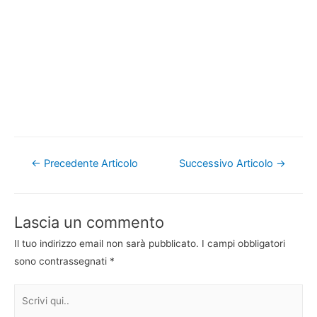
Navigazione
←
Precedente Articolo
Successivo Articolo
→
articoli
Lascia un commento
Il tuo indirizzo email non sarà pubblicato.
I campi obbligatori
sono contrassegnati
*
Scrivi
qui..