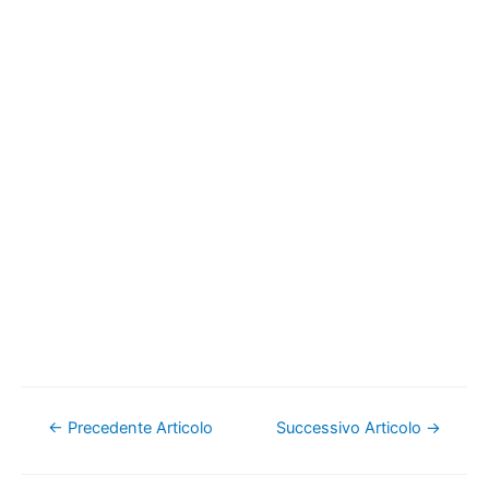
Navigazione
←
Precedente Articolo
Successivo Articolo
→
articoli