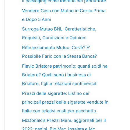
Il packaging come identità del produttore
Vendere Casa con Mutuo in Corso Prima
e Dopo 5 Anni
Surroga Mutuo BNL: Caratteristiche,
Requisiti, Condizioni e Opinioni
Rifinanziamento Mutuo: Cos’è? E’
Possibile Farlo con la Stessa Banca?
Flavio Briatore patrimonio: quanti soldi ha
Briatore? Quali sono i business di
Briatore, figli e relazioni sentimentali
Prezzi delle sigarette: Listino dei
principali prezzi delle sigarette vendute in
Italia con relativi costi per pacchetto
McDonald’s Prezzi Menu aggiornati per il
2022: panini, Big Mac, insalata e Mc