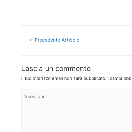
Navigazione
←
Precedente Articolo
articoli
Lascia un commento
Il tuo indirizzo email non sarà pubblicato.
I campi obb
Scrivi
qui..