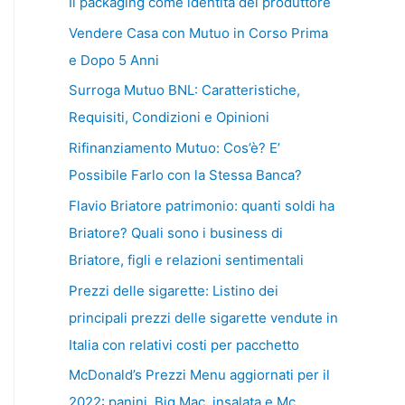
Il packaging come identità del produttore
Vendere Casa con Mutuo in Corso Prima
e Dopo 5 Anni
Surroga Mutuo BNL: Caratteristiche,
Requisiti, Condizioni e Opinioni
Rifinanziamento Mutuo: Cos’è? E’
Possibile Farlo con la Stessa Banca?
Flavio Briatore patrimonio: quanti soldi ha
Briatore? Quali sono i business di
Briatore, figli e relazioni sentimentali
Prezzi delle sigarette: Listino dei
principali prezzi delle sigarette vendute in
Italia con relativi costi per pacchetto
McDonald’s Prezzi Menu aggiornati per il
2022: panini, Big Mac, insalata e Mc