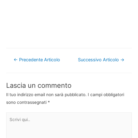
Navigazione
←
Precedente Articolo
Successivo Articolo
→
articoli
Lascia un commento
Il tuo indirizzo email non sarà pubblicato.
I campi obbligatori
sono contrassegnati
*
Scrivi
qui..