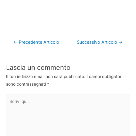
Navigazione
←
Precedente Articolo
Successivo Articolo
→
articoli
Lascia un commento
Il tuo indirizzo email non sarà pubblicato.
I campi obbligatori
sono contrassegnati
*
Scrivi
qui..