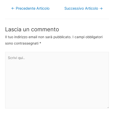
Navigazione
←
Precedente Articolo
Successivo Articolo
→
articoli
Lascia un commento
Il tuo indirizzo email non sarà pubblicato.
I campi obbligatori
sono contrassegnati
*
Scrivi
qui..