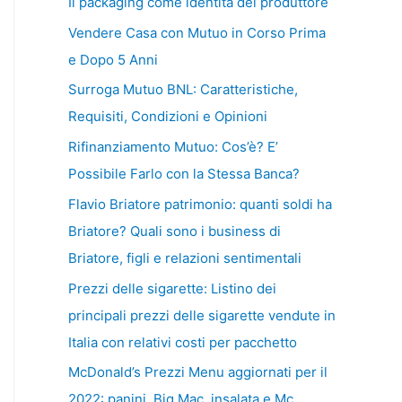
Il packaging come identità del produttore
Vendere Casa con Mutuo in Corso Prima
e Dopo 5 Anni
Surroga Mutuo BNL: Caratteristiche,
Requisiti, Condizioni e Opinioni
Rifinanziamento Mutuo: Cos’è? E’
Possibile Farlo con la Stessa Banca?
Flavio Briatore patrimonio: quanti soldi ha
Briatore? Quali sono i business di
Briatore, figli e relazioni sentimentali
Prezzi delle sigarette: Listino dei
principali prezzi delle sigarette vendute in
Italia con relativi costi per pacchetto
McDonald’s Prezzi Menu aggiornati per il
2022: panini, Big Mac, insalata e Mc