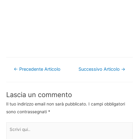
Navigazione
←
Precedente Articolo
Successivo Articolo
→
articoli
Lascia un commento
Il tuo indirizzo email non sarà pubblicato.
I campi obbligatori
sono contrassegnati
*
Scrivi
qui..