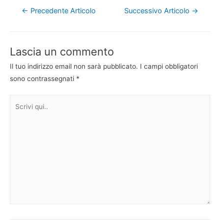
Navigazione
←
Precedente Articolo
Successivo Articolo
→
articoli
Lascia un commento
Il tuo indirizzo email non sarà pubblicato.
I campi obbligatori
sono contrassegnati
*
Scrivi
qui..