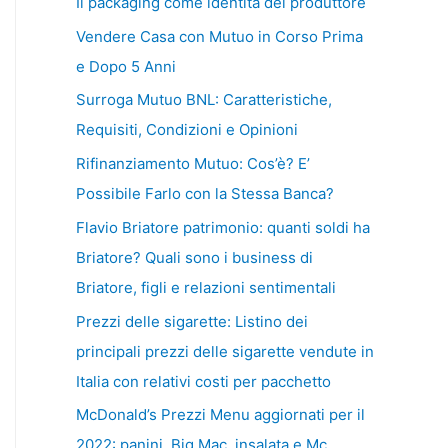
Il packaging come identità del produttore
Vendere Casa con Mutuo in Corso Prima
e Dopo 5 Anni
Surroga Mutuo BNL: Caratteristiche,
Requisiti, Condizioni e Opinioni
Rifinanziamento Mutuo: Cos’è? E’
Possibile Farlo con la Stessa Banca?
Flavio Briatore patrimonio: quanti soldi ha
Briatore? Quali sono i business di
Briatore, figli e relazioni sentimentali
Prezzi delle sigarette: Listino dei
principali prezzi delle sigarette vendute in
Italia con relativi costi per pacchetto
McDonald’s Prezzi Menu aggiornati per il
2022: panini, Big Mac, insalata e Mc