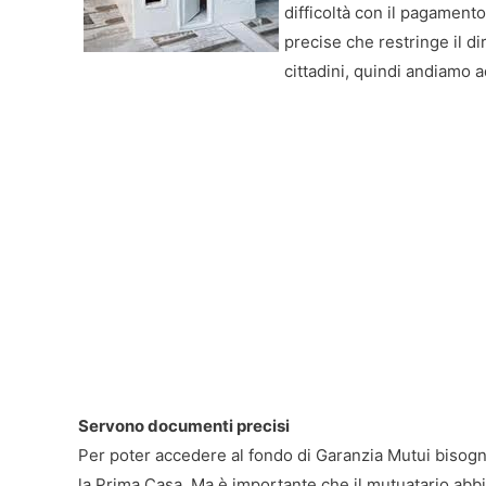
difficoltà con il pagamento
precise che restringe il di
cittadini, quindi andiamo a
Servono documenti precisi
Per poter accedere al fondo di Garanzia Mutui bisog
la Prima Casa. Ma è importante che il mutuatario abb