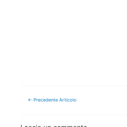
Navigazione
←
Precedente Articolo
articoli