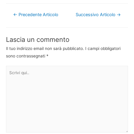
Navigazione
←
Precedente Articolo
Successivo Articolo
→
articoli
Lascia un commento
Il tuo indirizzo email non sarà pubblicato.
I campi obbligatori
sono contrassegnati
*
Scrivi
qui..