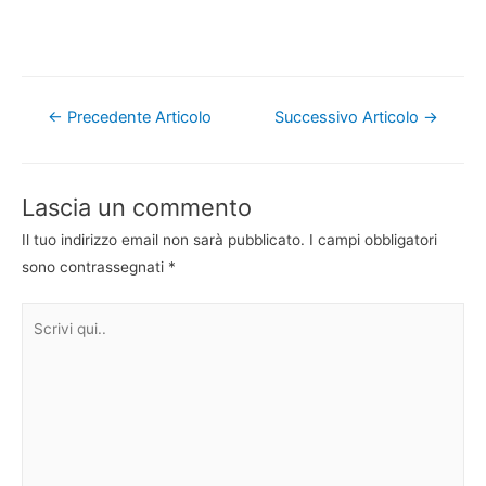
Navigazione
←
Precedente Articolo
Successivo Articolo
→
articoli
Lascia un commento
Il tuo indirizzo email non sarà pubblicato.
I campi obbligatori
sono contrassegnati
*
Scrivi
qui..