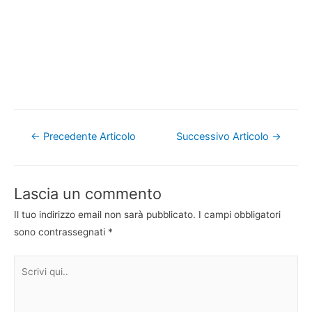
Navigazione
←
Precedente Articolo
Successivo Articolo
→
articoli
Lascia un commento
Il tuo indirizzo email non sarà pubblicato.
I campi obbligatori
sono contrassegnati
*
Scrivi
qui..