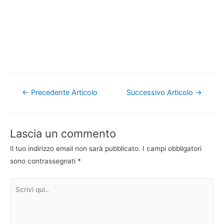
Navigazione
←
Precedente Articolo
Successivo Articolo
→
articoli
Lascia un commento
Il tuo indirizzo email non sarà pubblicato.
I campi obbligatori
sono contrassegnati
*
Scrivi
qui..