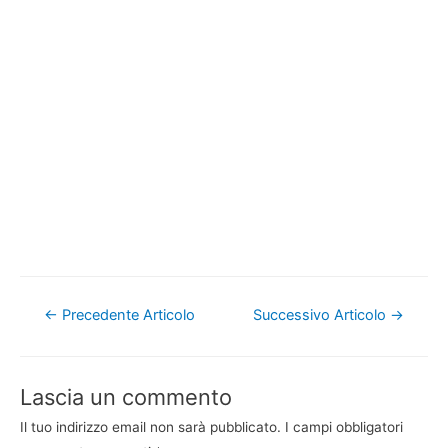
Navigazione
←
Precedente Articolo
Successivo Articolo
→
articoli
Lascia un commento
Il tuo indirizzo email non sarà pubblicato.
I campi obbligatori