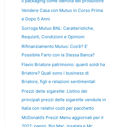
Il packaging come identità del produttore
Vendere Casa con Mutuo in Corso Prima
e Dopo 5 Anni
Surroga Mutuo BNL: Caratteristiche,
Requisiti, Condizioni e Opinioni
Rifinanziamento Mutuo: Cos’è? E’
Possibile Farlo con la Stessa Banca?
Flavio Briatore patrimonio: quanti soldi ha
Briatore? Quali sono i business di
Briatore, figli e relazioni sentimentali
Prezzi delle sigarette: Listino dei
principali prezzi delle sigarette vendute in
Italia con relativi costi per pacchetto
McDonald’s Prezzi Menu aggiornati per il
2022: panini, Big Mac, insalata e Mc