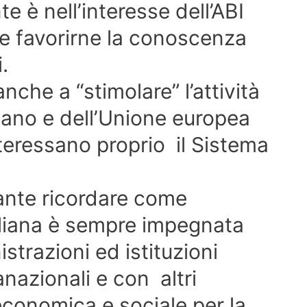
e è nell’interesse dell’ABI
e favorirne la conoscenza
.
nche a “stimolare” l’attività
iano e dell’Unione europea
nteressano proprio il Sistema
tante ricordare come
aliana è sempre impegnata
trazioni ed istituzioni
nazionali e con altri
economica e sociale per la