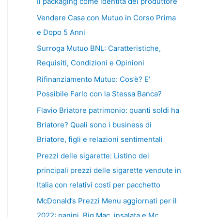
Il packaging come identità del produttore
Vendere Casa con Mutuo in Corso Prima
e Dopo 5 Anni
Surroga Mutuo BNL: Caratteristiche,
Requisiti, Condizioni e Opinioni
Rifinanziamento Mutuo: Cos’è? E’
Possibile Farlo con la Stessa Banca?
Flavio Briatore patrimonio: quanti soldi ha
Briatore? Quali sono i business di
Briatore, figli e relazioni sentimentali
Prezzi delle sigarette: Listino dei
principali prezzi delle sigarette vendute in
Italia con relativi costi per pacchetto
McDonald’s Prezzi Menu aggiornati per il
2022: panini, Big Mac, insalata e Mc