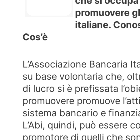
che si occupa
promuovere gli
italiane. Cono
Cos’è
L’Associazione Bancaria It
su base volontaria che, ol
di lucro si è prefissata l’ob
promuovere promuove l’attiv
sistema bancario e finanzia
L’Abi, quindi, può essere 
promotore di quelli che sono