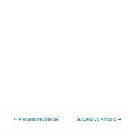
Navigazione
←
Precedente Articolo
Successivo Articolo
→
articoli