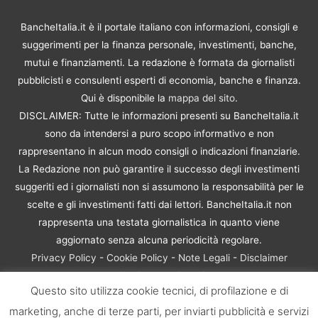
BancheItalia.it è il portale italiano con informazioni, consigli e
suggerimenti per la finanza personale, investimenti, banche,
mutui e finanziamenti. La redazione è formata da giornalisti
pubblicisti e consulenti esperti di economia, banche e finanza.
Qui è disponibile la
mappa del sito
.
DISCLAIMER: Tutte le informazioni presenti su BancheItalia.it
sono da intendersi a puro scopo informativo e non
rappresentano in alcun modo consigli o indicazioni finanziarie.
La Redazione non può garantire il successo degli investimenti
suggeriti ed i giornalisti non si assumono la responsabilità per le
scelte e gli investimenti fatti dai lettori. BancheItalia.it non
rappresenta una testata giornalistica in quanto viene
aggiornato senza alcuna periodicità regolare.
Privacy Policy
-
Cookie Policy
-
Note Legali
-
Disclaimer
Rischio Investimenti
Questo sito utilizza cookie tecnici, di profilazione e di
BancheItalia.it Copyright © 2021. Tutti i diritti sono riservati. |
marketing, anche di terze parti, per inviarti pubblicità e servizi
P.IVA 10673901004 | Contenuti di proprietà di BancheItalia.it: