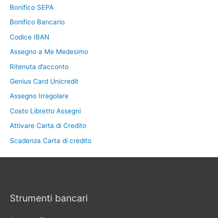
Bonifico SEPA
Bonifico Bancario
Codice IBAN
Assegno a Me Medesimo
Ritenuta d’acconto
Genius Card Unicredit
Assegno Irregolare
Costo Libretto Assegni
Attivare Carta di Credito
Scadenza Carta di credito
Strumenti bancari