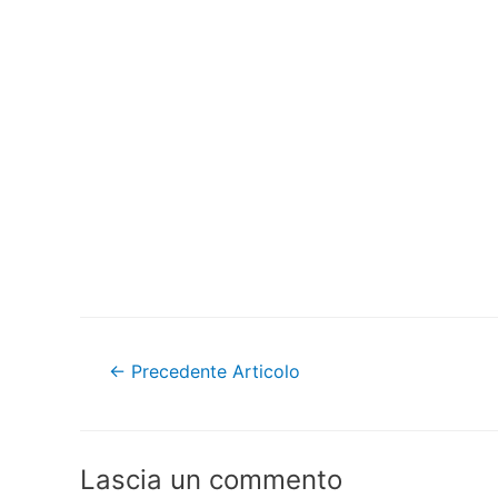
Navigazione
←
Precedente Articolo
articoli
Lascia un commento