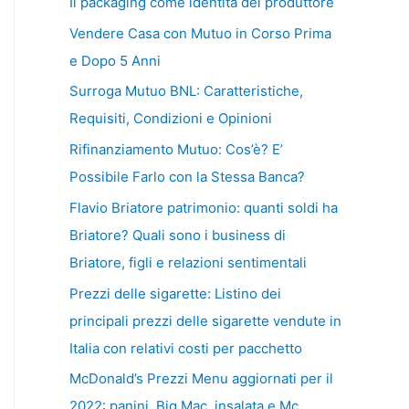
Il packaging come identità del produttore
Vendere Casa con Mutuo in Corso Prima
e Dopo 5 Anni
Surroga Mutuo BNL: Caratteristiche,
Requisiti, Condizioni e Opinioni
Rifinanziamento Mutuo: Cos’è? E’
Possibile Farlo con la Stessa Banca?
Flavio Briatore patrimonio: quanti soldi ha
Briatore? Quali sono i business di
Briatore, figli e relazioni sentimentali
Prezzi delle sigarette: Listino dei
principali prezzi delle sigarette vendute in
Italia con relativi costi per pacchetto
McDonald’s Prezzi Menu aggiornati per il
2022: panini, Big Mac, insalata e Mc