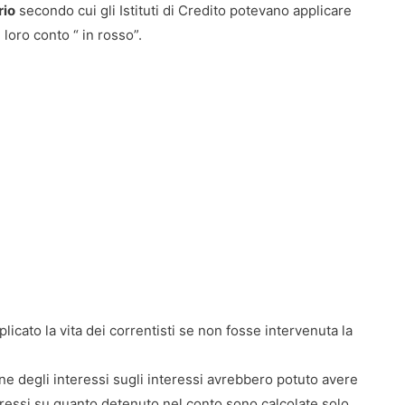
rio
secondo cui gli Istituti di Credito potevano applicare
 loro conto “ in rosso”.
licato la vita dei correntisti se non fosse intervenuta la
one degli interessi sugli interessi avrebbero potuto avere
teressi su quanto detenuto nel conto sono calcolate solo