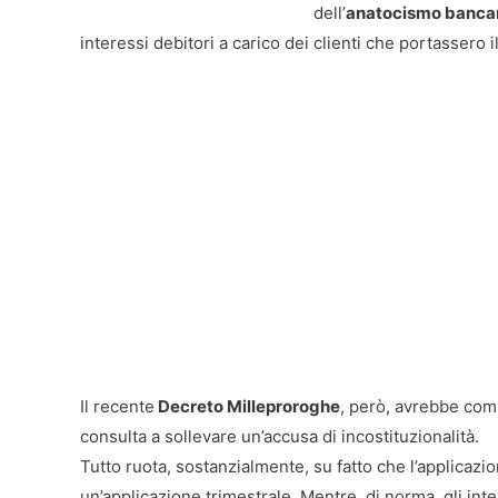
dell’
anatocismo banca
interessi debitori a carico dei clienti che portassero il
Il recente
Decreto Milleproroghe
, però, avrebbe comp
consulta a sollevare un’accusa di incostituzionalità.
Tutto ruota, sostanzialmente, su fatto che l’applicazi
un’applicazione trimestrale. Mentre, di norma, gli in