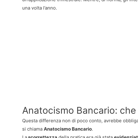
una volta l’anno.
Anatocismo Bancario: che 
Questa differenza non di poco conto, avrebbe obbliga
si chiama
Anatocismo Bancario
.
La
scorrettezza
della pratica era già stata
evidenziata