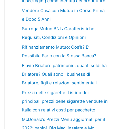
Il packaging come identità del produttore
Vendere Casa con Mutuo in Corso Prima
e Dopo 5 Anni
Surroga Mutuo BNL: Caratteristiche,
Requisiti, Condizioni e Opinioni
Rifinanziamento Mutuo: Cos’è? E’
Possibile Farlo con la Stessa Banca?
Flavio Briatore patrimonio: quanti soldi ha
Briatore? Quali sono i business di
Briatore, figli e relazioni sentimentali
Prezzi delle sigarette: Listino dei
principali prezzi delle sigarette vendute in
Italia con relativi costi per pacchetto
McDonald’s Prezzi Menu aggiornati per il
2022: panini, Big Mac, insalata e Mc