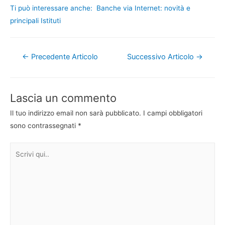
Ti può interessare anche:
Banche via Internet: novità e
principali Istituti
Navigazione
←
Precedente Articolo
Successivo Articolo
→
articoli
Lascia un commento
Il tuo indirizzo email non sarà pubblicato.
I campi obbligatori
sono contrassegnati
*
Scrivi
qui..