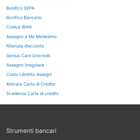
Bonifico SEPA
Bonifico Bancario
Codice IBAN
Assegno a Me Medesimo
Ritenuta d’acconto
Genius Card Unicredit
Assegno Irregolare
Costo Libretto Assegni
Attivare Carta di Credito
Scadenza Carta di credito
Strumenti bancari