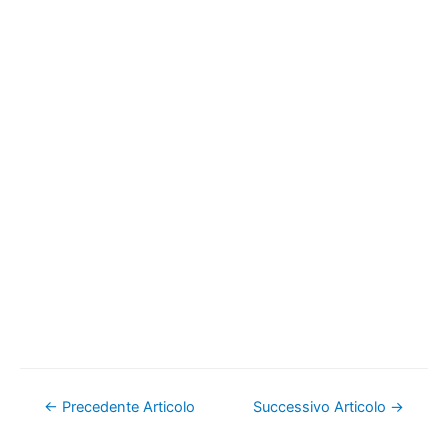
Navigazione
←
Precedente Articolo
Successivo Articolo
→
articoli