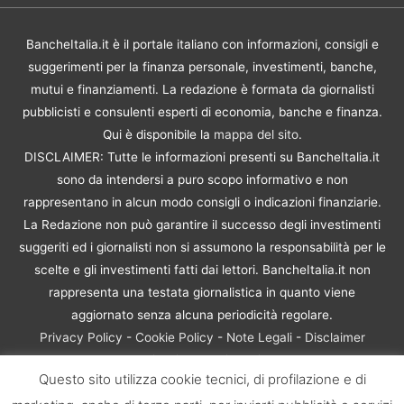
BancheItalia.it è il portale italiano con informazioni, consigli e
suggerimenti per la finanza personale, investimenti, banche,
mutui e finanziamenti. La redazione è formata da giornalisti
pubblicisti e consulenti esperti di economia, banche e finanza.
Qui è disponibile la
mappa del sito
.
DISCLAIMER: Tutte le informazioni presenti su BancheItalia.it
sono da intendersi a puro scopo informativo e non
rappresentano in alcun modo consigli o indicazioni finanziarie.
La Redazione non può garantire il successo degli investimenti
suggeriti ed i giornalisti non si assumono la responsabilità per le
scelte e gli investimenti fatti dai lettori. BancheItalia.it non
rappresenta una testata giornalistica in quanto viene
aggiornato senza alcuna periodicità regolare.
Privacy Policy
-
Cookie Policy
-
Note Legali
-
Disclaimer
Rischio Investimenti
Questo sito utilizza cookie tecnici, di profilazione e di
BancheItalia.it Copyright © 2021. Tutti i diritti sono riservati. |