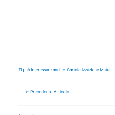
Ti può interessare anche:
Cartolarizzazione Mutui
Navigazione
←
Precedente Articolo
articoli