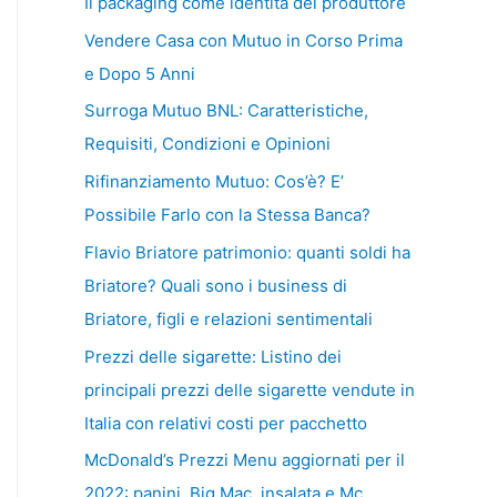
Il packaging come identità del produttore
Vendere Casa con Mutuo in Corso Prima
e Dopo 5 Anni
Surroga Mutuo BNL: Caratteristiche,
Requisiti, Condizioni e Opinioni
Rifinanziamento Mutuo: Cos’è? E’
Possibile Farlo con la Stessa Banca?
Flavio Briatore patrimonio: quanti soldi ha
Briatore? Quali sono i business di
Briatore, figli e relazioni sentimentali
Prezzi delle sigarette: Listino dei
principali prezzi delle sigarette vendute in
Italia con relativi costi per pacchetto
McDonald’s Prezzi Menu aggiornati per il
2022: panini, Big Mac, insalata e Mc