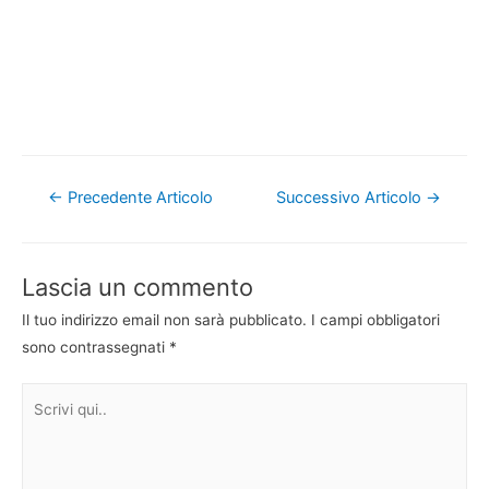
Navigazione
←
Precedente Articolo
Successivo Articolo
→
articoli
Lascia un commento
Il tuo indirizzo email non sarà pubblicato.
I campi obbligatori
sono contrassegnati
*
Scrivi
qui..