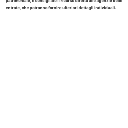
patrimoniale, è consigliato il ricorso diretto alle agenzie delle
entrate, che potranno fornire ulteriori dettagli individuali.