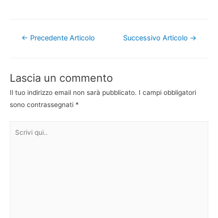
Navigazione
←
Precedente Articolo
Successivo Articolo
→
articoli
Lascia un commento
Il tuo indirizzo email non sarà pubblicato.
I campi obbligatori
sono contrassegnati
*
Scrivi
qui..