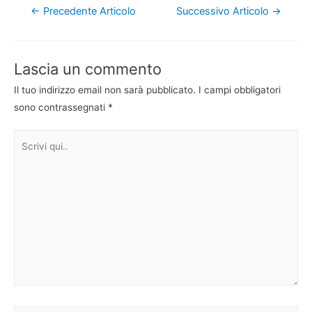
Navigazione
←
Precedente Articolo
Successivo Articolo
→
articoli
Lascia un commento
Il tuo indirizzo email non sarà pubblicato.
I campi obbligatori
sono contrassegnati
*
Scrivi
qui..