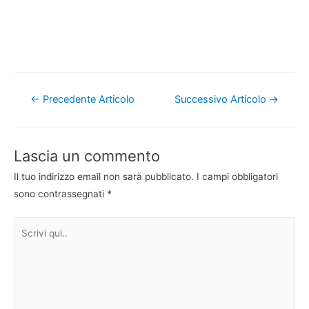
Navigazione
←
Precedente Articolo
Successivo Articolo
→
articoli
Lascia un commento
Il tuo indirizzo email non sarà pubblicato.
I campi obbligatori
sono contrassegnati
*
Scrivi
qui..