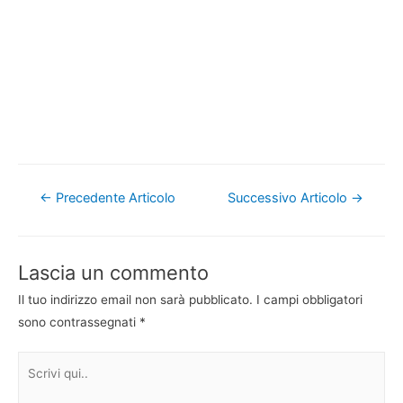
Navigazione
←
Precedente Articolo
Successivo Articolo
→
articoli
Lascia un commento
Il tuo indirizzo email non sarà pubblicato.
I campi obbligatori
sono contrassegnati
*
Scrivi
qui..