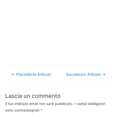
Navigazione
←
Precedente Articolo
Successivo Articolo
→
articoli
Lascia un commento
Il tuo indirizzo email non sarà pubblicato.
I campi obbligatori
sono contrassegnati
*