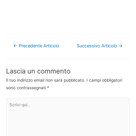
Navigazione
←
Precedente Articolo
Successivo Articolo
→
articoli
Lascia un commento
Il tuo indirizzo email non sarà pubblicato.
I campi obbligatori
sono contrassegnati
*
Scrivi
qui..