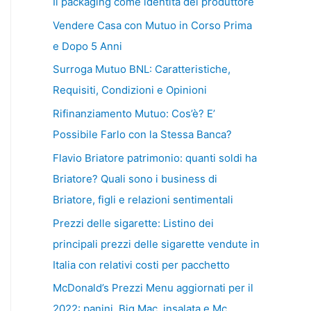
Il packaging come identità del produttore
Vendere Casa con Mutuo in Corso Prima
e Dopo 5 Anni
Surroga Mutuo BNL: Caratteristiche,
Requisiti, Condizioni e Opinioni
Rifinanziamento Mutuo: Cos’è? E’
Possibile Farlo con la Stessa Banca?
Flavio Briatore patrimonio: quanti soldi ha
Briatore? Quali sono i business di
Briatore, figli e relazioni sentimentali
Prezzi delle sigarette: Listino dei
principali prezzi delle sigarette vendute in
Italia con relativi costi per pacchetto
McDonald’s Prezzi Menu aggiornati per il
2022: panini, Big Mac, insalata e Mc