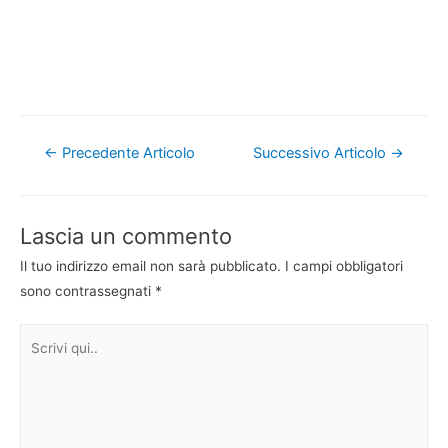
Navigazione
←
Precedente Articolo
Successivo Articolo
→
articoli
Lascia un commento
Il tuo indirizzo email non sarà pubblicato.
I campi obbligatori
sono contrassegnati
*
Scrivi
qui..