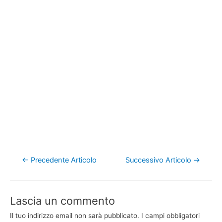
Navigazione
←
Precedente Articolo
Successivo Articolo
→
articoli
Lascia un commento
Il tuo indirizzo email non sarà pubblicato.
I campi obbligatori