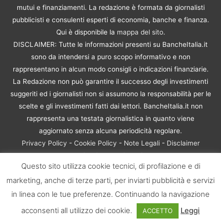
mutui e finanziamenti. La redazione è formata da giornalisti
pubblicisti e consulenti esperti di economia, banche e finanza.
Qui è disponibile la
mappa del sito
.
DISCLAIMER: Tutte le informazioni presenti su BancheItalia.it
sono da intendersi a puro scopo informativo e non
rappresentano in alcun modo consigli o indicazioni finanziarie.
La Redazione non può garantire il successo degli investimenti
suggeriti ed i giornalisti non si assumono la responsabilità per le
scelte e gli investimenti fatti dai lettori. BancheItalia.it non
rappresenta una testata giornalistica in quanto viene
aggiornato senza alcuna periodicità regolare.
Privacy Policy
-
Cookie Policy
-
Note Legali
-
Disclaimer
Rischio Investimenti
Questo sito utilizza cookie tecnici, di profilazione e di
BancheItalia.it Copyright © 2021. Tutti i diritti sono riservati. |
marketing, anche di terze parti, per inviarti pubblicità e servizi
P.IVA 10673901004 | Contenuti di proprietà di BancheItalia.it:
non sono riproducibili, neanche parzialmente, senza esplicita
in linea con le tue preferenze. Continuando la navigazione
autorizzazione
acconsenti all utilizzo dei cookie.
Leggi
ACCETTO