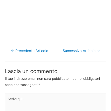
Navigazione
←
Precedente Articolo
Successivo Articolo
→
articoli
Lascia un commento
Il tuo indirizzo email non sarà pubblicato.
I campi obbligatori
sono contrassegnati
*
Scrivi
qui..