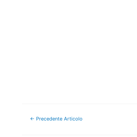
Navigazione
←
Precedente Articolo
articoli