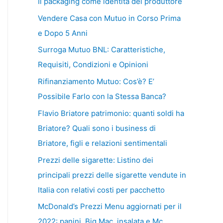
Il packaging come identità del produttore
Vendere Casa con Mutuo in Corso Prima
e Dopo 5 Anni
Surroga Mutuo BNL: Caratteristiche,
Requisiti, Condizioni e Opinioni
Rifinanziamento Mutuo: Cos’è? E’
Possibile Farlo con la Stessa Banca?
Flavio Briatore patrimonio: quanti soldi ha
Briatore? Quali sono i business di
Briatore, figli e relazioni sentimentali
Prezzi delle sigarette: Listino dei
principali prezzi delle sigarette vendute in
Italia con relativi costi per pacchetto
McDonald’s Prezzi Menu aggiornati per il
2022: panini, Big Mac, insalata e Mc