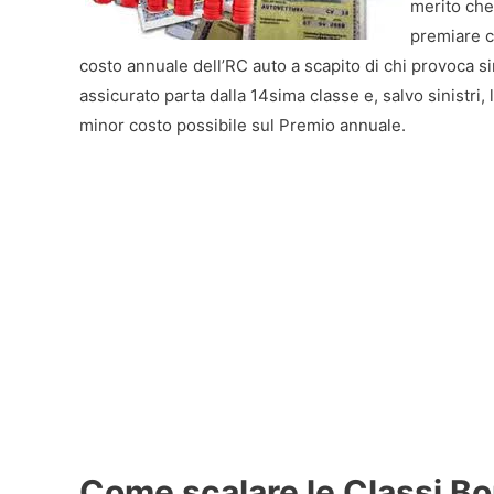
merito che
premiare c
costo annuale dell’RC auto a scapito di chi provoca si
assicurato parta dalla 14sima classe e, salvo sinistri, 
minor costo possibile sul Premio annuale.
Come scalare le Classi B