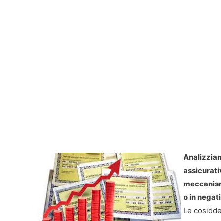
Analizziam
assicurati
meccanismo
o in negat
Le cosidde