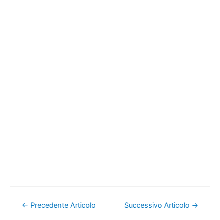
Navigazione
←
Precedente Articolo
Successivo Articolo
→
articoli