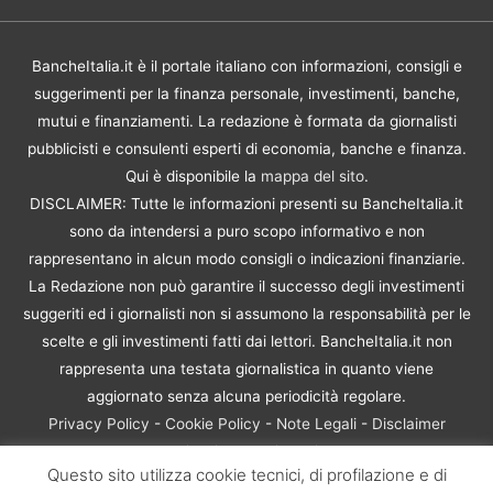
BancheItalia.it è il portale italiano con informazioni, consigli e
suggerimenti per la finanza personale, investimenti, banche,
mutui e finanziamenti. La redazione è formata da giornalisti
pubblicisti e consulenti esperti di economia, banche e finanza.
Qui è disponibile la
mappa del sito
.
DISCLAIMER: Tutte le informazioni presenti su BancheItalia.it
sono da intendersi a puro scopo informativo e non
rappresentano in alcun modo consigli o indicazioni finanziarie.
La Redazione non può garantire il successo degli investimenti
suggeriti ed i giornalisti non si assumono la responsabilità per le
scelte e gli investimenti fatti dai lettori. BancheItalia.it non
rappresenta una testata giornalistica in quanto viene
aggiornato senza alcuna periodicità regolare.
Privacy Policy
-
Cookie Policy
-
Note Legali
-
Disclaimer
Rischio Investimenti
Questo sito utilizza cookie tecnici, di profilazione e di
BancheItalia.it Copyright © 2021. Tutti i diritti sono riservati. |