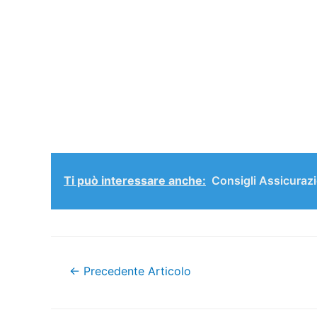
Ti può interessare anche:
Consigli Assicurazi
Navigazione
←
Precedente Articolo
articoli