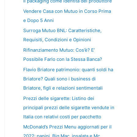
Il packaging come identità del produttore
Vendere Casa con Mutuo in Corso Prima
e Dopo 5 Anni
Surroga Mutuo BNL: Caratteristiche,
Requisiti, Condizioni e Opinioni
Rifinanziamento Mutuo: Cos’è? E’
Possibile Farlo con la Stessa Banca?
Flavio Briatore patrimonio: quanti soldi ha
Briatore? Quali sono i business di
Briatore, figli e relazioni sentimentali
Prezzi delle sigarette: Listino dei
principali prezzi delle sigarette vendute in
Italia con relativi costi per pacchetto
McDonald’s Prezzi Menu aggiornati per il
2022: panini, Big Mac, insalata e Mc