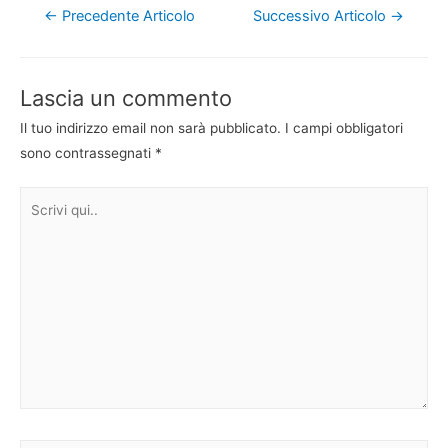
Navigazione
←
Precedente Articolo
Successivo Articolo
→
articoli
Lascia un commento
Il tuo indirizzo email non sarà pubblicato.
I campi obbligatori
sono contrassegnati
*
Scrivi
qui..