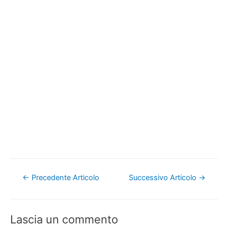
Navigazione
←
Precedente Articolo
Successivo Articolo
→
articoli
Lascia un commento