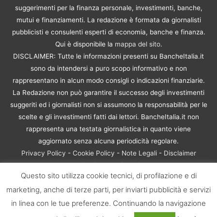
suggerimenti per la finanza personale, investimenti, banche,
mutui e finanziamenti. La redazione è formata da giornalisti
pubblicisti e consulenti esperti di economia, banche e finanza.
Qui è disponibile la
mappa del sito
.
DISCLAIMER: Tutte le informazioni presenti su BancheItalia.it
sono da intendersi a puro scopo informativo e non
rappresentano in alcun modo consigli o indicazioni finanziarie.
La Redazione non può garantire il successo degli investimenti
suggeriti ed i giornalisti non si assumono la responsabilità per le
scelte e gli investimenti fatti dai lettori. BancheItalia.it non
rappresenta una testata giornalistica in quanto viene
aggiornato senza alcuna periodicità regolare.
Privacy Policy
-
Cookie Policy
-
Note Legali
-
Disclaimer
Rischio Investimenti
Questo sito utilizza cookie tecnici, di profilazione e di
BancheItalia.it Copyright © 2021. Tutti i diritti sono riservati. |
marketing, anche di terze parti, per inviarti pubblicità e servizi
P.IVA 10673901004 | Contenuti di proprietà di BancheItalia.it:
non sono riproducibili, neanche parzialmente, senza esplicita
in linea con le tue preferenze. Continuando la navigazione
autorizzazione