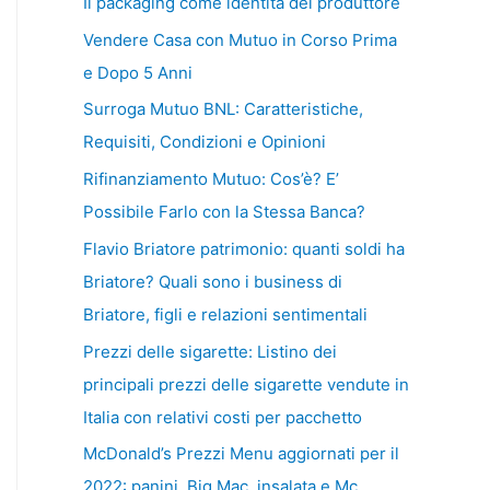
Il packaging come identità del produttore
Vendere Casa con Mutuo in Corso Prima
e Dopo 5 Anni
Surroga Mutuo BNL: Caratteristiche,
Requisiti, Condizioni e Opinioni
Rifinanziamento Mutuo: Cos’è? E’
Possibile Farlo con la Stessa Banca?
Flavio Briatore patrimonio: quanti soldi ha
Briatore? Quali sono i business di
Briatore, figli e relazioni sentimentali
Prezzi delle sigarette: Listino dei
principali prezzi delle sigarette vendute in
Italia con relativi costi per pacchetto
McDonald’s Prezzi Menu aggiornati per il
2022: panini, Big Mac, insalata e Mc