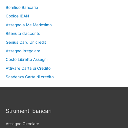
Bonifico Bancario
Codice IBAN
Assegno a Me Medesimo
Ritenuta d’acconto
Genius Card Unicredit
Assegno Irregolare
Costo Libretto Assegni
Attivare Carta di Credito
Scadenza Carta di credito
Strumenti bancari
Assegno Circolare