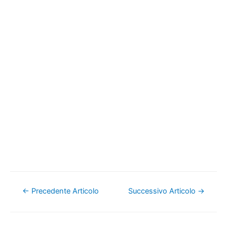
Navigazione
←
Precedente Articolo
Successivo Articolo
→
articoli