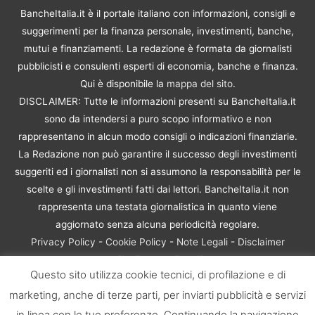
BancheItalia.it è il portale italiano con informazioni, consigli e
suggerimenti per la finanza personale, investimenti, banche,
mutui e finanziamenti. La redazione è formata da giornalisti
pubblicisti e consulenti esperti di economia, banche e finanza.
Qui è disponibile la
mappa del sito
.
DISCLAIMER: Tutte le informazioni presenti su BancheItalia.it
sono da intendersi a puro scopo informativo e non
rappresentano in alcun modo consigli o indicazioni finanziarie.
La Redazione non può garantire il successo degli investimenti
suggeriti ed i giornalisti non si assumono la responsabilità per le
scelte e gli investimenti fatti dai lettori. BancheItalia.it non
rappresenta una testata giornalistica in quanto viene
aggiornato senza alcuna periodicità regolare.
Privacy Policy
-
Cookie Policy
-
Note Legali
-
Disclaimer
Rischio Investimenti
Questo sito utilizza cookie tecnici, di profilazione e di
BancheItalia.it Copyright © 2021. Tutti i diritti sono riservati. |
marketing, anche di terze parti, per inviarti pubblicità e servizi
P.IVA 10673901004 | Contenuti di proprietà di BancheItalia.it:
non sono riproducibili, neanche parzialmente, senza esplicita
in linea con le tue preferenze. Continuando la navigazione