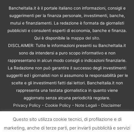
BancheItalia.it è il portale italiano con informazioni, consigli e
suggerimenti per la finanza personale, investimenti, banche,
mutui e finanziamenti. La redazione è formata da giornalisti
pubblicisti e consulenti esperti di economia, banche e finanza.
Qui è disponibile la
mappa del sito
.
DISCLAIMER: Tutte le informazioni presenti su BancheItalia.it
sono da intendersi a puro scopo informativo e non
rappresentano in alcun modo consigli o indicazioni finanziarie.
La Redazione non può garantire il successo degli investimenti
suggeriti ed i giornalisti non si assumono la responsabilità per le
scelte e gli investimenti fatti dai lettori. BancheItalia.it non
rappresenta una testata giornalistica in quanto viene
aggiornato senza alcuna periodicità regolare.
Privacy Policy
-
Cookie Policy
-
Note Legali
-
Disclaimer
Rischio Investimenti
Questo sito utilizza cookie tecnici, di profilazione e di
BancheItalia.it Copyright © 2021. Tutti i diritti sono riservati. |
marketing, anche di terze parti, per inviarti pubblicità e servizi
P.IVA 10673901004 | Contenuti di proprietà di BancheItalia.it: