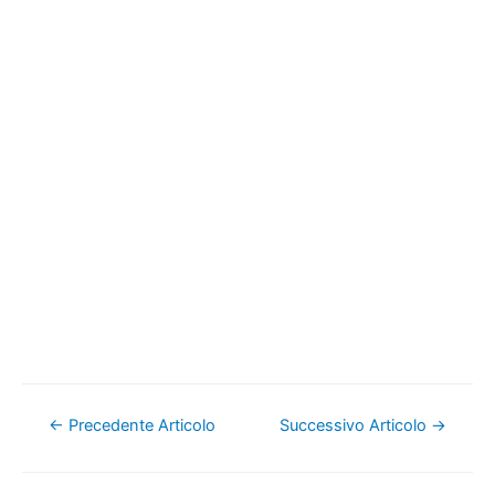
Navigazione
←
Precedente Articolo
Successivo Articolo
→
articoli