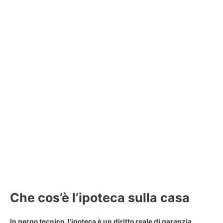
Che cos’è l’ipoteca sulla casa
In gergo tecnico, l’
ipoteca
è un diritto reale di garanzia