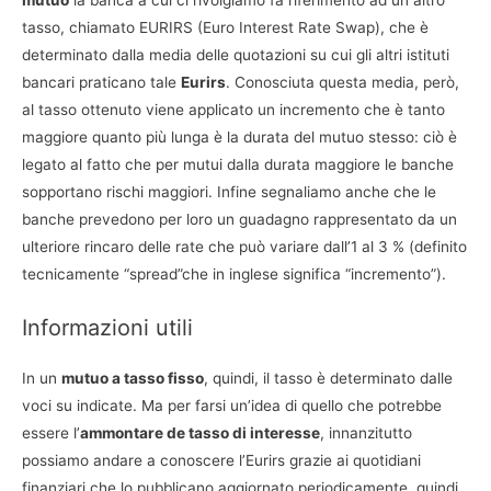
mutuo
la banca a cui ci rivolgiamo fa riferimento ad un altro
tasso, chiamato EURIRS (Euro Interest Rate Swap), che è
determinato dalla media delle quotazioni su cui gli altri istituti
bancari praticano tale
Eurirs
. Conosciuta questa media, però,
al tasso ottenuto viene applicato un incremento che è tanto
maggiore quanto più lunga è la durata del mutuo stesso: ciò è
legato al fatto che per mutui dalla durata maggiore le banche
sopportano rischi maggiori. Infine segnaliamo anche che le
banche prevedono per loro un guadagno rappresentato da un
ulteriore rincaro delle rate che può variare dall’1 al 3 % (definito
tecnicamente “spread”che in inglese significa “incremento”).
Informazioni utili
In un
mutuo a tasso fisso
, quindi, il tasso è determinato dalle
voci su indicate. Ma per farsi un’idea di quello che potrebbe
essere l’
ammontare de tasso di interesse
, innanzitutto
possiamo andare a conoscere l’Eurirs grazie ai quotidiani
finanziari che lo pubblicano aggiornato periodicamente, quindi