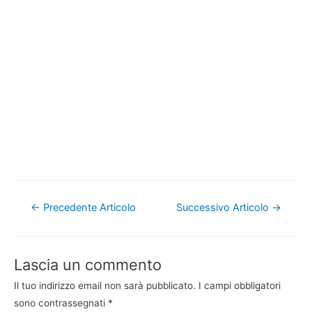
Navigazione
←
Precedente Articolo
Successivo Articolo
→
articoli
Lascia un commento
Il tuo indirizzo email non sarà pubblicato.
I campi obbligatori
sono contrassegnati
*