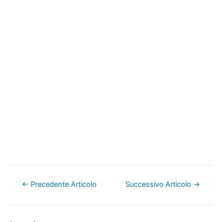
Navigazione
←
Precedente Articolo
Successivo Articolo
→
articoli