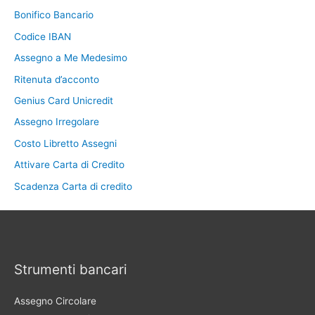
Bonifico Bancario
Codice IBAN
Assegno a Me Medesimo
Ritenuta d’acconto
Genius Card Unicredit
Assegno Irregolare
Costo Libretto Assegni
Attivare Carta di Credito
Scadenza Carta di credito
Strumenti bancari
Assegno Circolare