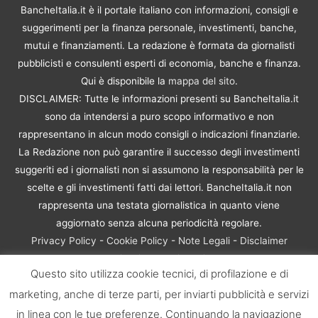
BancheItalia.it è il portale italiano con informazioni, consigli e
suggerimenti per la finanza personale, investimenti, banche,
mutui e finanziamenti. La redazione è formata da giornalisti
pubblicisti e consulenti esperti di economia, banche e finanza.
Qui è disponibile la
mappa del sito
.
DISCLAIMER: Tutte le informazioni presenti su BancheItalia.it
sono da intendersi a puro scopo informativo e non
rappresentano in alcun modo consigli o indicazioni finanziarie.
La Redazione non può garantire il successo degli investimenti
suggeriti ed i giornalisti non si assumono la responsabilità per le
scelte e gli investimenti fatti dai lettori. BancheItalia.it non
rappresenta una testata giornalistica in quanto viene
aggiornato senza alcuna periodicità regolare.
Privacy Policy
-
Cookie Policy
-
Note Legali
-
Disclaimer
Rischio Investimenti
Questo sito utilizza cookie tecnici, di profilazione e di
BancheItalia.it Copyright © 2021. Tutti i diritti sono riservati. |
marketing, anche di terze parti, per inviarti pubblicità e servizi
P.IVA 10673901004 | Contenuti di proprietà di BancheItalia.it:
non sono riproducibili, neanche parzialmente, senza esplicita
in linea con le tue preferenze. Continuando la navigazione